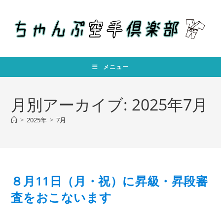
コ
ン
テ
ン
ツ
へ
メニュー
ス
キ
月別アーカイブ: 2025年7月
ッ
プ
>
2025年
>
7月
８月11日（月・祝）に昇級・昇段審
査をおこないます