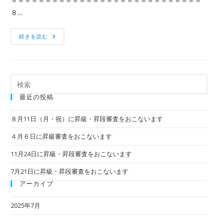
＝＝＝＝＝＝＝＝＝＝＝＝＝＝＝＝＝＝＝＝＝＝＝＝＝＝＝＝
８…
８
続きを読む
月
11
日
（月・
祝）
に
Pre
昇
級・
Es
最近の投稿
昇
段
to
審
clo
査
８月11日（月・祝）に昇級・昇段審査をおこないます
を
the
お
４月６日に昇級審査をおこないます
こ
sea
な
い
pan
11月24日に昇級・昇段審査をおこないます
ま
す
7月21日に昇級・昇段審査をおこないます
アーカイブ
2025年7月